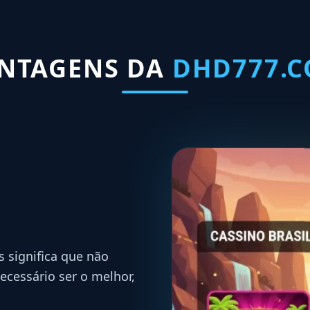
NTAGENS DA
DHD777.
 significa que não
ecessário ser o melhor,