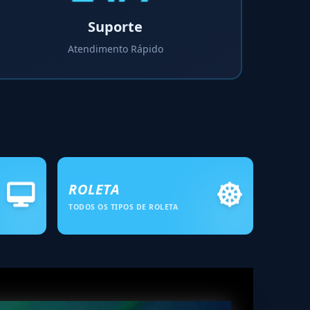
Suporte
Atendimento Rápido
ROLETA
TODOS OS TIPOS DE ROLETA