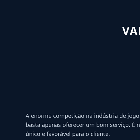
VA
A enorme competição na indústria de jogos
basta apenas oferecer um bom serviço. É n
único e favorável para o cliente.