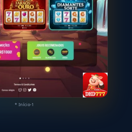
* Início-1