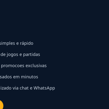
simples e rápido
de jogos e partidas
 promocoes exclusivas
essados em minutos
izado via chat e WhatsApp