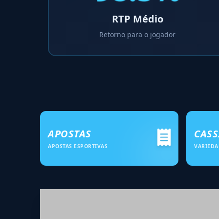
RTP Médio
Retorno para o jogador
APOSTAS
CASS
APOSTAS ESPORTIVAS
VARIEDA