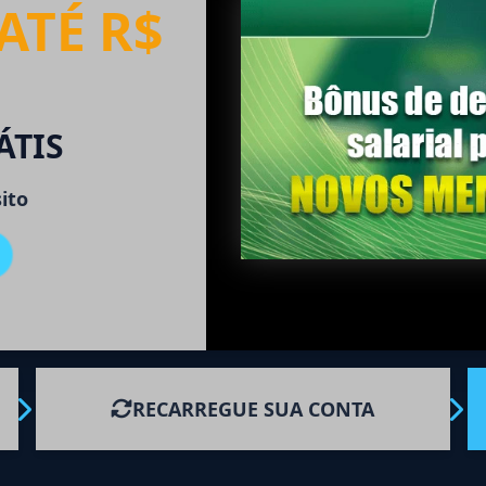
ATÉ R$
ÁTIS
ito
RECARREGUE SUA CONTA