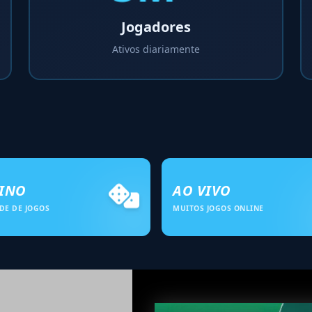
Jogadores
Ativos diariamente
INO
AO VIVO
DE DE JOGOS
MUITOS JOGOS ONLINE