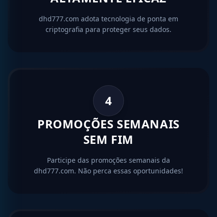
dhd777.com adota tecnologia de ponta em
criptografia para proteger seus dados.
4
PROMOÇÕES SEMANAIS
SEM FIM
Participe das promoções semanais da
dhd777.com. Não perca essas oportunidades!