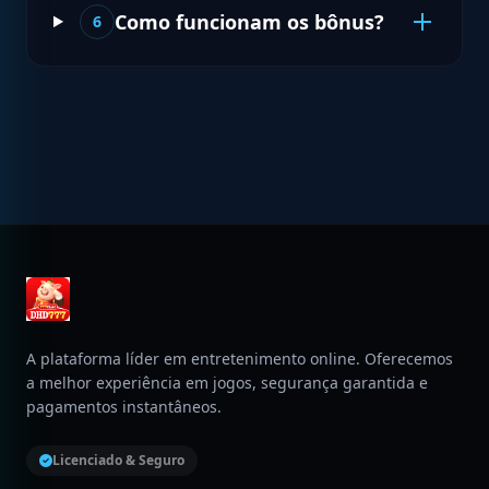
Como funcionam os bônus?
6
A plataforma líder em entretenimento online. Oferecemos
a melhor experiência em jogos, segurança garantida e
pagamentos instantâneos.
Licenciado & Seguro