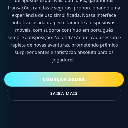
de apostas esportivas. Com o Pix, garantimos
transações rápidas e seguras, proporcionando uma
experiência de uso simplificada. Nossa interface
intuitiva se adapta perfeitamente a dispositivos
móveis, com suporte contínuo em português
sempre à disposição. No dhd777.com, cada sessão é
repleta de novas aventuras, prometendo prêmios
surpreendentes e satisfação absoluta para os
jogadores.
COMEÇAR AGORA
SAIBA MAIS