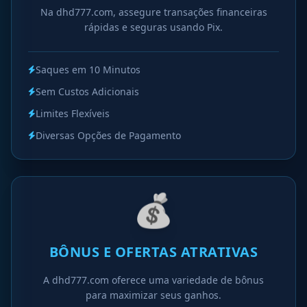
Na dhd777.com, assegure transações financeiras
rápidas e seguras usando Pix.
Saques em 10 Minutos
Sem Custos Adicionais
Limites Flexíveis
Diversas Opções de Pagamento
💰
BÔNUS E OFERTAS ATRATIVAS
A dhd777.com oferece uma variedade de bônus
para maximizar seus ganhos.