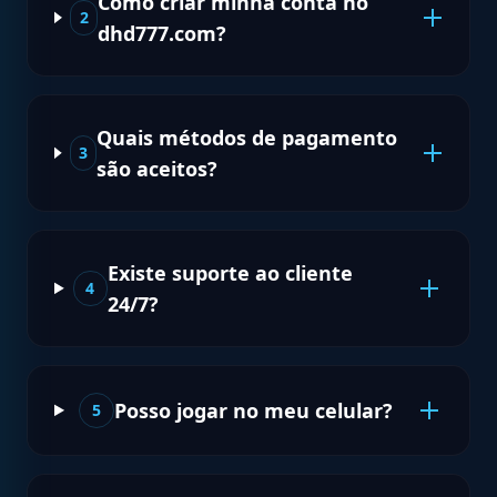
Como criar minha conta no
2
dhd777.com?
Quais métodos de pagamento
3
são aceitos?
Existe suporte ao cliente
4
24/7?
Posso jogar no meu celular?
5